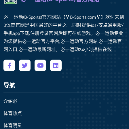
必一·运动(B-Sports)官方网站【🏅B-Sports.com🏅】欢迎来到
B体育官网是中国最好的平台之一,同时提供ios/安卓通用版/
手机app下载,注册登录官网后即可在线游戏。必一运动专业
为您提供必一运动官方平台,必一运动官方网站,必一运动官
网入口,必一运动最新网址。必一运动24小时提供在线
导航
介绍必一
体育热点
体育明星