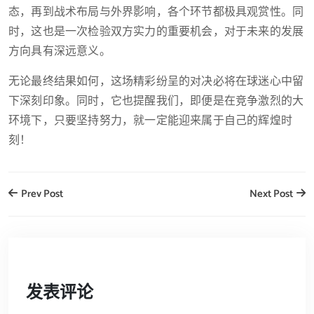
态，再到战术布局与外界影响，各个环节都极具观赏性。同
时，这也是一次检验双方实力的重要机会，对于未来的发展
方向具有深远意义。
无论最终结果如何，这场精彩纷呈的对决必将在球迷心中留
下深刻印象。同时，它也提醒我们，即便是在竞争激烈的大
环境下，只要坚持努力，就一定能迎来属于自己的辉煌时
刻！
Prev Post
Next Post
发表评论