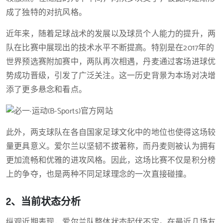
成了独特的对抗风格。
近年来，随着足球战术的发展以及球员个人能力的提升，两
队在比赛中展现出的技术水平不断提高。特别是在2017年的
世界预选赛附加赛中，两队再次相遇，丹麦通过客场进球优
势成功晋级，引发了广泛关注。这一历史背景为本场对决增
添了更多悬念和看点。
此外，两支球队在各自国家足球文化中的地位也使得这场较
量更具意义。爱尔兰以坚韧不拔著称，而丹麦则被认为拥有
更加流畅和优雅的进攻风格。因此，这场比赛不仅是积分榜
上的争夺，也是两种不同足球理念的一次直接碰撞。
2、当前状态分析
纵观近期表现，爱尔兰队整体状态起伏不定。在最近几场友