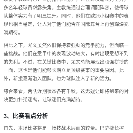
多名年轻球员崭露头角。主教练通过合理调配阵容，使得球
队整体实力有了明显提升。同时，他们在欧冠小组赛中的表
现也相当稳定，让人对于他们能否在国际舞台上再创辉煌充
满期待。
相比之下，尤文虽然依旧保持着强劲的竞争能力，但面临一
些挑战。他们在意甲中的表现波动较大，有时出现意想不到
的失利。不过，在关键比赛中，尤文总能展现出顽强拼搏的
一面，这也是他们能够长期立足顶级赛事的重要原因。此
外，新援逐渐融入团队，也为球队注入了新的活力。
综合来看，两队近期状态各有千秋，这无疑让即将到来的对
决更加扑朔迷离，让球迷们充满期待。
3、比赛看点分析
首先，本场比赛将是一场技战术层面的较量。巴萨擅长控