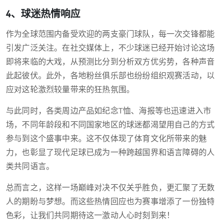
4、球迷热情响应
作为全球范围内备受欢迎的两支豪门球队，每一次交锋都能
引发广泛关注。在社交媒体上，不少球迷已经开始讨论这场
即将来临的大戏，从预测比分到分析双方优劣势，各种声音
此起彼伏。此外，各地粉丝俱乐部也纷纷组织观赛活动，以
应对这轮激烈较量带来的狂热氛围。
与此同时，各类周边产品如纪念T恤、海报等也迅速进入市
场，不同年龄段和不同国家地区的球迷都渴望用自己的方式
参与到这个盛事中来。这不仅体现了体育文化所带来的魅
力，也彰显了现代足球已成为一种跨越国界和语言障碍的人
类共同语言。
总而言之，这样一场巅峰对决不仅关乎胜负，更汇聚了无数
人的期盼与梦想。而这些热情回应也为赛事增添了一份独特
色彩，让我们共同期待这一激动人心时刻到来！