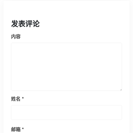
发表评论
内容
姓名
*
邮箱
*